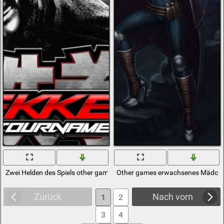
Zwei Helden des Spiels other games
Other games erwachsenes Mädchen
Zurück
Nach vorn
1
2
3
4