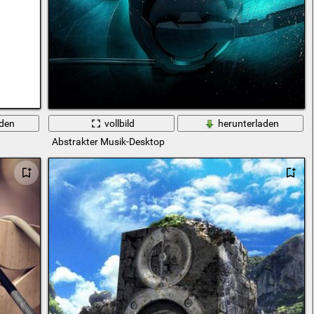
aden
vollbild
herunterladen
Abstrakter Musik-Desktop