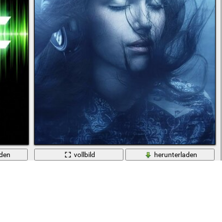
aden
vollbild
herunterladen
ntergrund mit einem mehrfarbigen Oszilloskop
Bewegung der Musik in Windböen