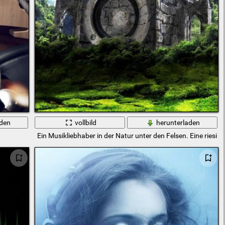
aden
vollbild
herunterladen
Ein Musikliebhaber in der Natur unter den Felsen. Eine riesi