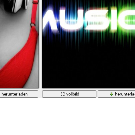
herunterladen
vollbild
herunterl
Das Wort "Musik" auf Englisch auf schwarzem Hi