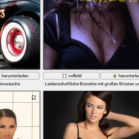
herunterladen
vollbild
herunterl
Autowäsche
Leidenschaftliche Brünette mit großen Brüsten u