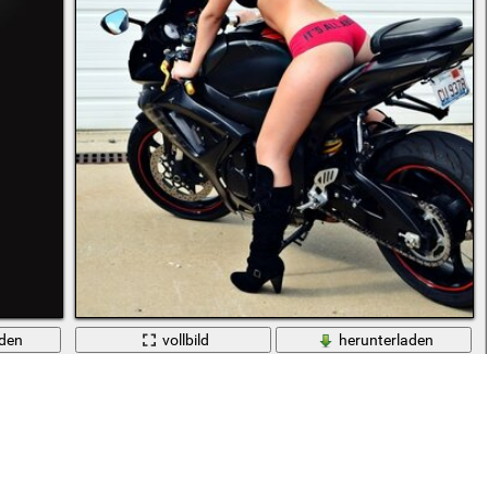
aden
vollbild
herunterladen
hop bearbeitet wird
Sportliche Brünette reitet ein Motorrad