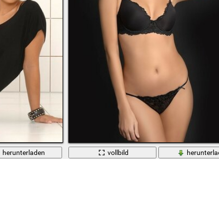
herunterladen
vollbild
herunterl
 Netzstrumpfhosen
Brünette im Bikini mit glatter Haut, die in Photos