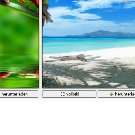
herunterladen
vollbild
herunterl
m Wasser
Tropischer Strand mit blauem Wasser