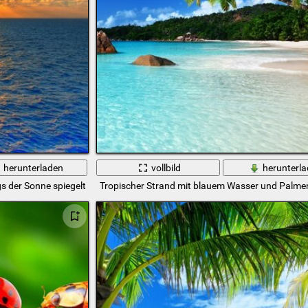
herunterladen
vollbild
herunterl
 der Sonne spiegelt sich im Wasser wider
Tropischer Strand mit blauem Wasser und Palme