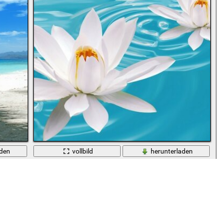
aden
vollbild
herunterladen
Weiße Seerosen auf dem Wasser mit Kreisen