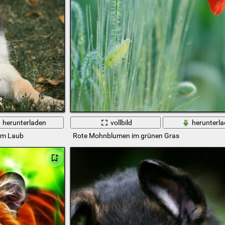
herunterladen
vollbild
herunterl
em Laub
Rote Mohnblumen im grünen Gras