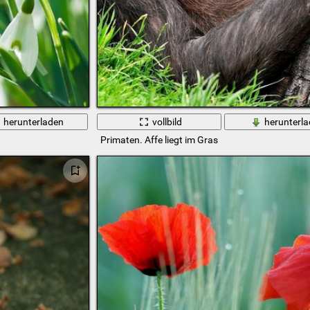
herunterladen
vollbild
herunterl
Primaten. Affe liegt im Gras