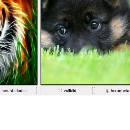
herunterladen
vollbild
herunterl
Deutscher Schäferhund-Welpe im Gras