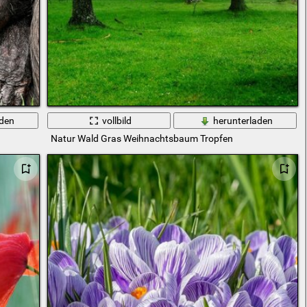
aden
vollbild
herunterladen
Natur Wald Gras Weihnachtsbaum Tropfen