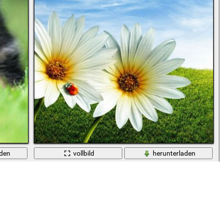
aden
vollbild
herunterladen
Sommer Natur. Himmel, Sonne, Gras