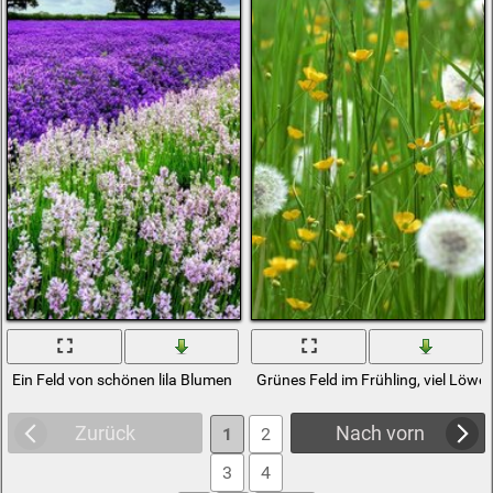
Ein Feld von schönen lila Blumen
Grünes Feld im Frühling, viel Löw
Zurück
Nach vorn
1
2
3
4