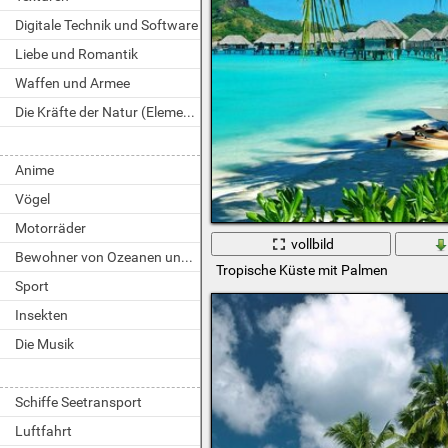
Digitale Technik und Software
Liebe und Romantik
Waffen und Armee
Die Kräfte der Natur (Elemente)
Anime
Vögel
Motorräder
vollbild
Bewohner von Ozeanen und Flüssen
Tropische Küste mit Palmen
Sport
Insekten
Die Musik
Schiffe Seetransport
Luftfahrt