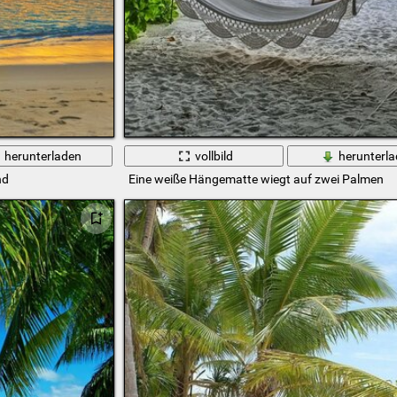
herunterladen
vollbild
herunterl
nd
Eine weiße Hängematte wiegt auf zwei Palmen