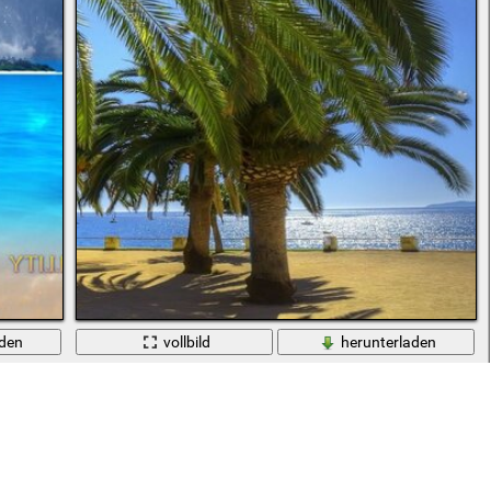
aden
vollbild
herunterladen
Tropische Palmen am Meer