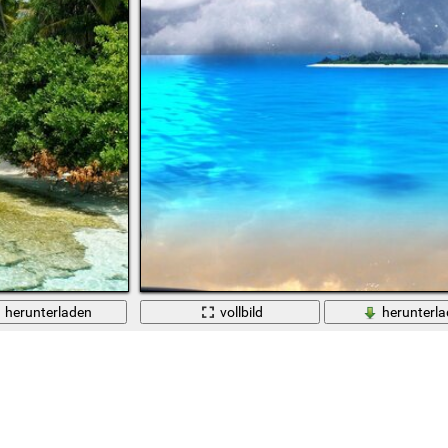
herunterladen
vollbild
herunterl
Meer Palmen Mond Desktop