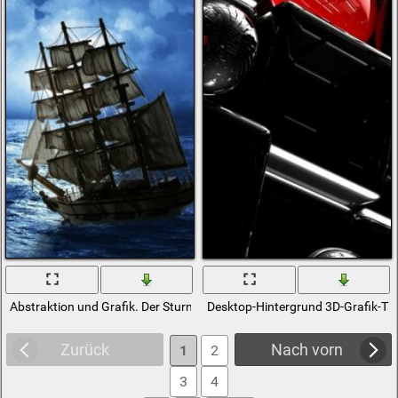
Abstraktion und Grafik. Der Sturm. Ein Schiff mitten im Ozean
Desktop-Hintergrund 3D-Grafik-Ta
Zurück
Nach vorn
1
2
3
4