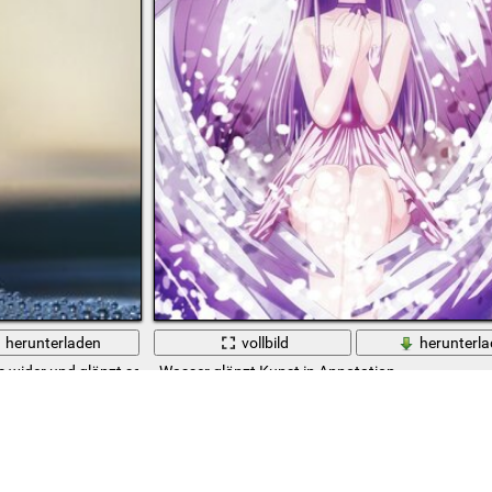
herunterladen
vollbild
herunterl
las wider und glänzt schön
Wasser glänzt Kunst in Annotation