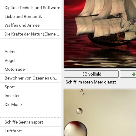
Digitale Technik und Software
Liebe und Romantik
Waffen und Armee
Die Kräfte der Natur (Elemente)
Anime
Vögel
Motorräder
vollbild
Bewohner von Ozeanen und Flüssen
Schiff im roten Meer glänzt
Sport
Insekten
Die Musik
Schiffe Seetransport
Luftfahrt