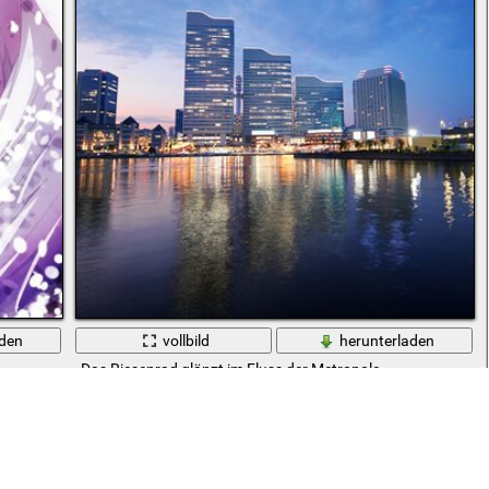
aden
vollbild
herunterladen
Das Riesenrad glänzt im Fluss der Metropole