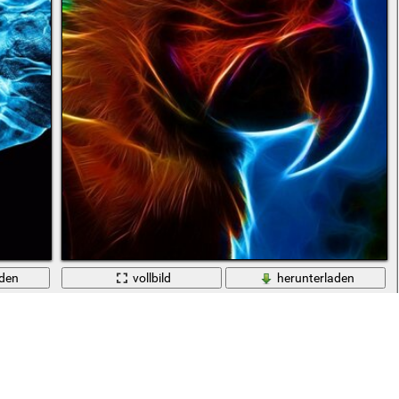
aden
vollbild
herunterladen
Zeichnung Grafiken Papagei Farbe Energie