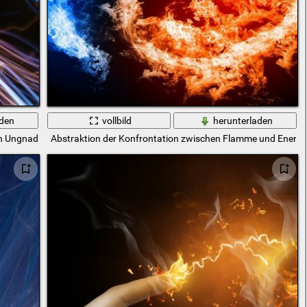
aden
vollbild
herunterladen
 in Ungnade gefallene wissenschaftliche Bewegung
Abstraktion der Konfrontation zwischen Flamme und Energi