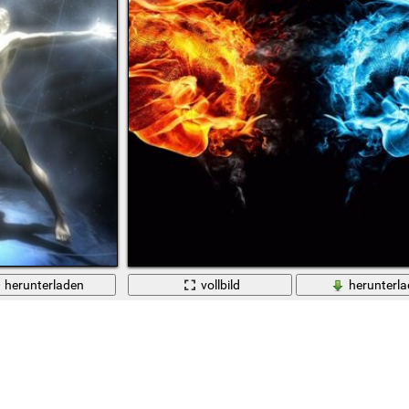
herunterladen
vollbild
herunterl
nschen und die Energie des Kosmos
Flamme und Rauch Zusammenstoß von Energie