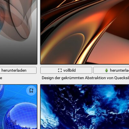
herunterladen
vollbild
herunterl
ge
Design der gekrümmten Abstraktion von Quecksi