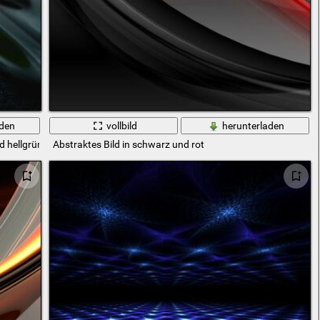
aden
vollbild
herunterladen
d hellgrün
Abstraktes Bild in schwarz und rot