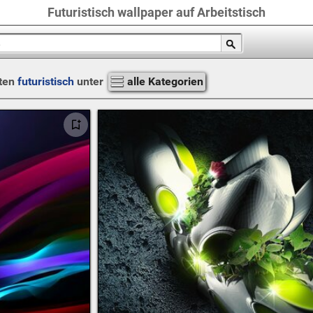
Futuristisch wallpaper auf Arbeitstisch
ten
futuristisch
unter
alle Kategorien