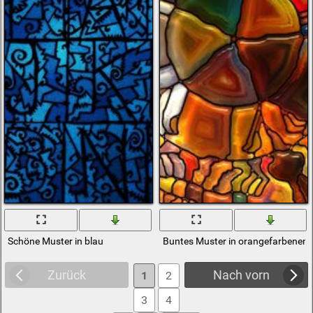
Schöne Muster in blau
Buntes Muster in orangefarbenen
Zurück
Nach vorn
1
2
3
4