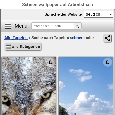
Schnee wallpaper auf Arbeitstisch
Sprache der Website:
Menu
Alle Tapeten
/
Suche nach Tapeten
schnee
unter
alle Kategorien