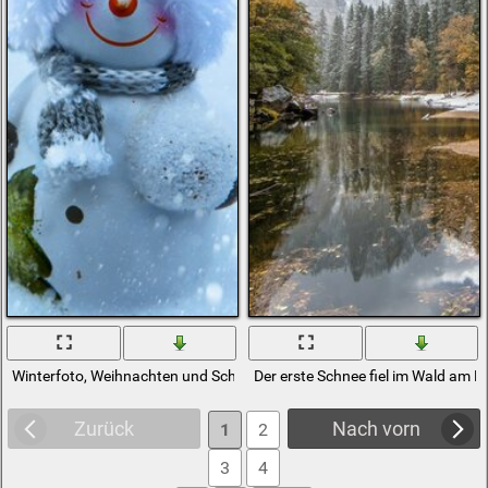
Winterfoto, Weihnachten und Schnee
Der erste Schnee fiel im Wald am F
Zurück
Nach vorn
1
2
3
4