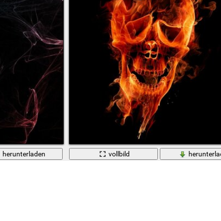
herunterladen
vollbild
herunterl
rgrund
Schädel aus Feuer und Rauch auf schwarzem Hi