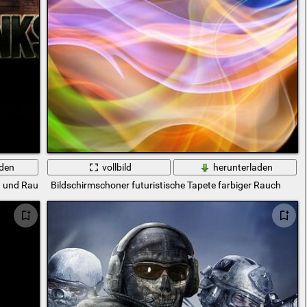
aden
vollbild
herunterladen
n und Rauch bedeckt
Bildschirmschoner futuristische Tapete farbiger Rauch