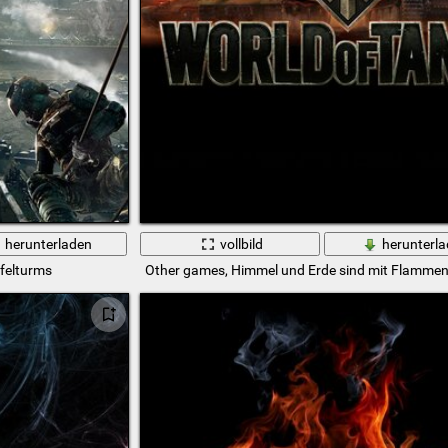
herunterladen
vollbild
herunterl
ffelturms
Other games, Himmel und Erde sind mit Flamme