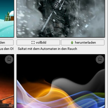
aden
vollbild
herunterladen
us den Ofenrohren der Hütten
Saltat mit dem Automaten in den Rauch