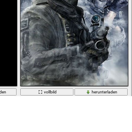
aden
vollbild
herunterladen
ntergrund
Spezialeinheiten in Rauch mit Waffen