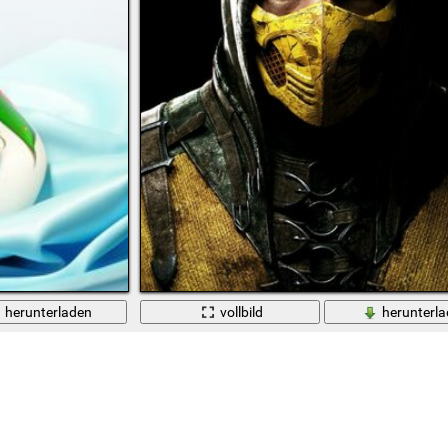
herunterladen
vollbild
herunterl
f Seidentuch
Ein Mann in einer Maske und einem gelben Anzug