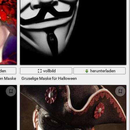
aden
vollbild
herunterladen
len Maske
Gruselige Maske für Halloween