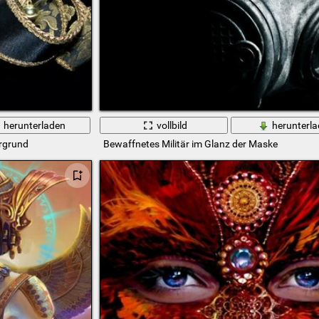
herunterladen
vollbild
herunterl
rgrund
Bewaffnetes Militär im Glanz der Maske