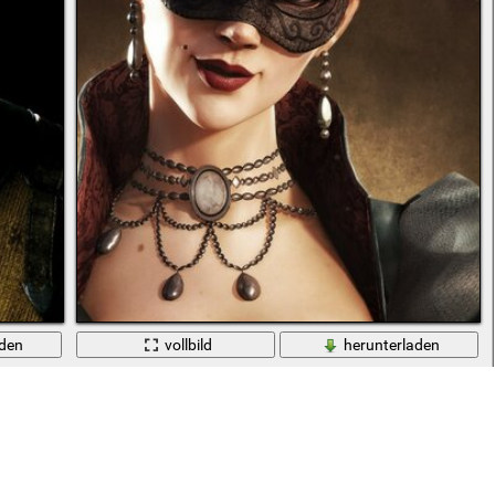
aden
vollbild
herunterladen
Weibliche Attentäter in Maske und mit Waffen