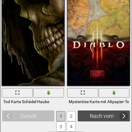
Tod Karte Schädel Haube
Mysteriöse Karte mit Altpapier-Tex
Zurück
Nach vorn
1
2
3
4