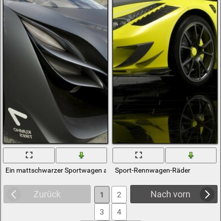
Ein mattschwarzer Sportwagen auf der Strecke. Scheiben. Räder
Sport-Rennwagen-Räder
Zurück
Nach vorn
1
2
3
4